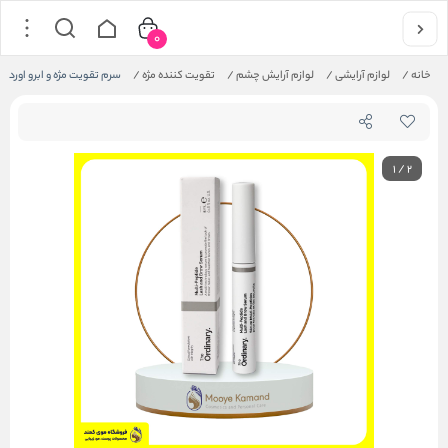
0
خانه
/
لوازم آرایشی
/
لوازم آرایش چشم
/
تقویت کننده مژه
/
سرم تقویت مژه و ابرو اوردینری Ordinary
1
/
2