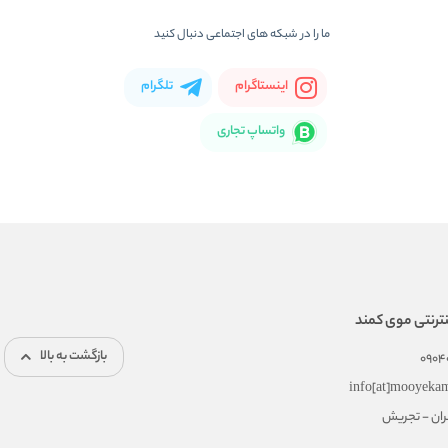
ما را در شبکه های اجتماعی دنبال کنید
اینستاگرام
تلگرام
واتساپ تجاری
ترنتی موی کمند
بازگشت به بالا
0904
info[at]mooyeka
هران - تجریش