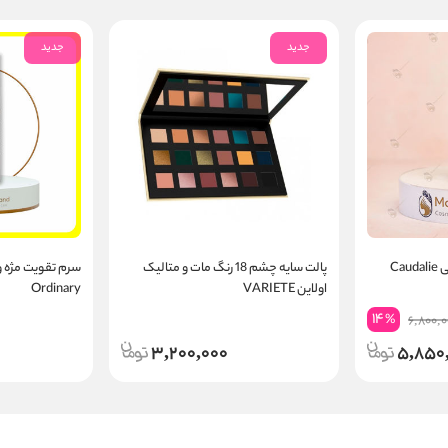
جدید
جدید
Ca
پالت سایه چشم 18 رنگ مات و متالیک
اولاین VARIETE
Ordinary
14
%
6,800,0
3,200,000
5,850