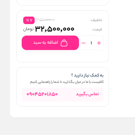
35000000
تخفیف:
7
%
32,500,000
تومان
قیمت:
اضافه به سبد
به کمک نیاز دارید ؟
کافیست با ما در میان بگذارید تا شما را راهنمایی کنیم
09045201850
تماس بگیرید