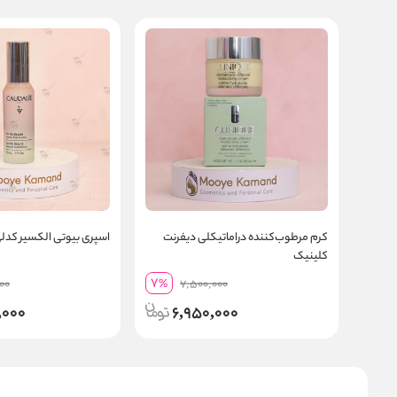
کرم مرطوب‌کننده دراماتیکلی دیفرنت
اسپری بیوتی الکسیر کدلی udalie
کلینیک
7
00
%
7,500,000
,000
6,950,000