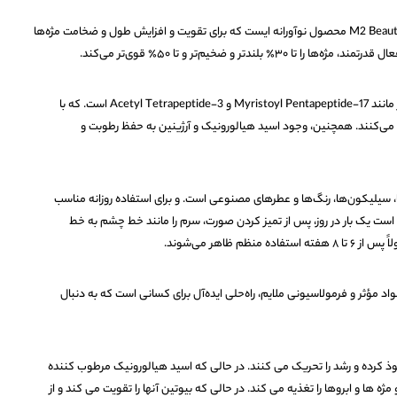
سرم مژه ام2 بیوتی یک سرم بیدارکننده مژه M2 Beauté محصول نوآورانه ایست که برای تقویت و افزایش طول و ضخامت مژه‌ها
لندتر و ضخیم‌تر و تا ۵۰٪ قوی‌تر می‌کند.
با فرمولاسیون این سرم شامل پپتیدهای مؤثر مانند Myristoyl Pentapeptide-17 و Acetyl Tetrapeptide-3 است. که با
 می‌کنند. همچنین، وجود اسید هیالورونیک و آرژینین به حفظ رطوبت و
پارابن‌ها، سیلیکون‌ها، رنگ‌ها و عطرهای مصنوعی است. و برای استفاده روزانه مناسب
 است یک بار در روز، پس از تمیز کردن صورت، سرم را مانند خط چشم به خط
م ظاهر می‌شوند.
 M2 Beauté با ترکیبی از مواد مؤثر و فرمولاسیونی ملایم، راه‌حلی ایده‌آل برای کسانی است که به دنبال
وذ کرده و رشد را تحریک می کنند. در حالی که اسید هیالورونیک مرطوب کننده
مژه ها و ابروها را تغذیه می کند. در حالی که بیوتین آنها را تقویت می کند و از