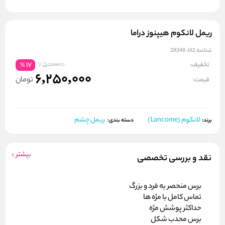
ریمل لانکوم هیپنوز دراما
شناسه کالا:
28348
7500000
تخفیف:
17
%
6,250,000
تومان
قیمت:
لانکوم (Lancome)
ریمل چشم
برند:
دسته بندی:
بیشتر
نقد و بررسی تخصصی
برس منحصر به فرد و بزرگ
تماس کامل با مژه ها
حداکثر پوشش مژه
برس محدب شکل