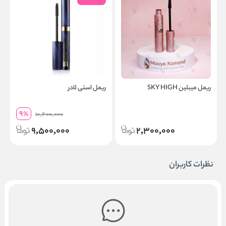
ریمل میبلین SKY HIGH
ریمل استی لادر
ر
9
%
10,400,000
9,500,000
2,300,000
نظرات کاربران