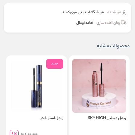
فروشنده:
فروشگاه اینترنتی موی کمند
زمان آماده سازی:
آماده ارسال
محصولات مشابه
جدید
ریمل میبلین SKY HIGH
ریمل استی لادر
ر
9
%
10,400,000