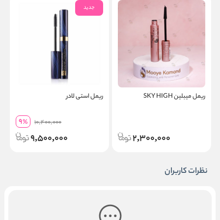
جدید
ریمل میبلین SKY HIGH
ریمل استی لادر
ر
9
%
10,400,000
9,500,000
2,300,000
نظرات کاربران