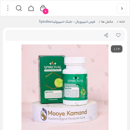
0
خانه
/
مکمل ها
/
قرص اسپیرویال - جلبک اسپیرولینا Spirulina
1
/
2