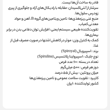
قادر به ساخت آن‌ها نیست.
سرشار از آنتی‌اکسیدان:
مقابله با رادیکال‌های آزاد و جلوگیری از پیری
زودرس سلول‌ها.
منبع غنی ریزمغذی‌ها:
تامین ویتامین‌های گروه B، آهن و مواد
معدنی کمیاب.
تقویت‌کننده طبیعی سیستم ایمنی:
افزایش توان دفاعی بدن در برابر
بیماری‌ها.
کمک به کنترل وزن:
موثر در کاهش اشتها در صورت مصرف قبل از
غذا.
برند :
اسپیرویال (Spiroyal)
نوع جلبک :
اسپیرولینا پلاتنسیس (Spirulina)
تعداد در بسته :
۶۰ عدد قرص
دوز هر قرص :
۵۰۰ میلی‌گرم
میزان پروتئین :
بیش از ۵۵ درصد
کاربرد :
تقویت سلامت عمومی و تامین ریزمغذی‌ها
کشور تولیدکننده :
ایران