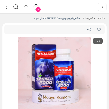
0
خانه
/
مکمل ها
/
مکمل تریبولوس Tribulus 2000 ماسل هرب
1
/
2