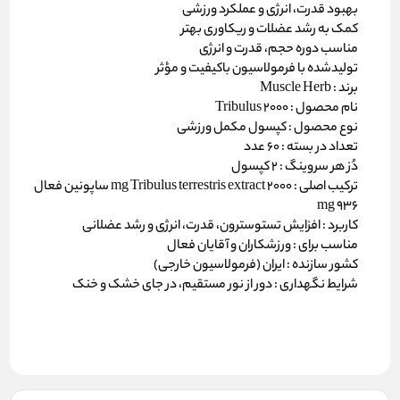
بهبود قدرت، انرژی و عملکرد ورزشی
کمک به رشد عضلات و ریکاوری بهتر
مناسب دوره حجم، قدرت و انرژی
تولیدشده با فرمولاسیون باکیفیت و مؤثر
برند :
Muscle Herb
نام محصول :
Tribulus 2000
نوع محصول :
کپسول مکمل ورزشی
تعداد در بسته :
۶۰ عدد
دُز هر سروینگ :
۲ کپسول
ترکیب اصلی :
۲۰۰0 mg Tribulus terrestris extract
ساپونین فعال
۹۳۶ mg
کاربرد :
افزایش تستوسترون، قدرت، انرژی و رشد عضلانی
مناسب برای :
ورزشکاران و آقایان فعال
کشور سازنده :
ایران (فرمولاسیون خارجی)
شرایط نگهداری :
دور از نور مستقیم، در جای خشک و خنک