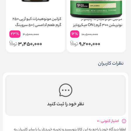
کراتین مونوهیدرات اپتیموم
کراتین مونوهیدرات کیو آر پی ۲۵۰
نوتریشن ۳۰۰ گرم | ON میکرونایز
گرم طعم آدامسی | ۵۰ سروینگ
۶۰ سروینگ
گ
23
12
%
%
4,500,000
10,500,000
3,450,000
9,200,000
نظرات کاربران
نظر خود را ثبت کنید
امتیاز کنونی : 0
لطفا دیدگاه خود را راجع به این کالا بنویسید و تجربه خریدتان را با سایر کاربران به