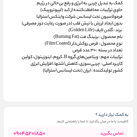
کمک به
تبدیل چربی به انرژی
و رفع بی‌حالی در رژیم
حاوی ترکیبات محافظت‌کننده از کبد (لیپوتروپیک)
فرمولاسیون تحت لیسانس
شرکت وایتکس استرالیا
بدون ایجاد لرزش یا تپش قلب (در صورت رعایت دوز مصرفی)
برند :
گلدن لایف (Golden Life)
نام محصول :
برنینگ فت (Burning Fat)
نوع محصول :
قرص روکش‌دار (Film Coated)
تعداد در بسته :
۳۰ عدد قرص
ترکیبات مهم :
ویتامین‌های گروه B، کروم، اینوزیتول، کولین
کاربرد اصلی :
چربی‌سوزی، کاهش اشتها، افزایش انرژی
کشور تولیدکننده :
ایران (تحت لیسانس استرالیا)
به کمک نیاز دارید ؟
کافیست با ما در میان بگذارید تا شما را راهنمایی کنیم
09045201850
تماس بگیرید