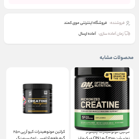
فروشنده:
فروشگاه اینترنتی موی کمند
زمان آماده سازی:
آماده ارسال
محصولات مشابه
کراتین مونوهیدرات اپتیموم
کراتین مونوهیدرات کیو آر پی ۲۵۰
نوتریشن ۳۰۰ گرم | ON میکرونایز
گرم طعم آدامسی | ۵۰ سروینگ