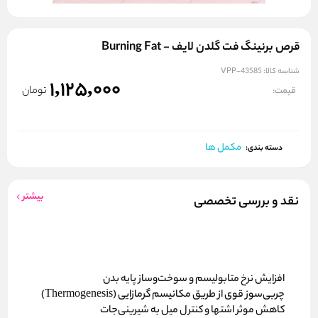
قرص برنینگ فت گلدن لایف - Burning Fat
شناسه کالا:
VPP-43585
1,125,000
تومان
قیمت:
مکمل ها
دسته بندی:
بیشتر
نقد و بررسی تخصصی
افزایش نرخ متابولیسم
و سوخت‌وساز پایه بدن
چربی‌سوز قوی
از طریق مکانیسم گرمازایی (Thermogenesis)
کاهش موثر اشتها
و کنترل میل به شیرینی‌جات