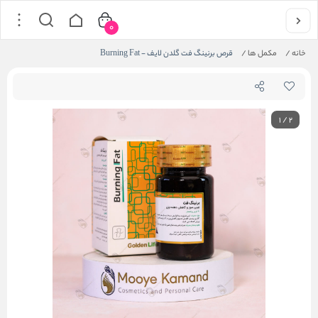
0
خانه
/
مکمل ها
/
قرص برنینگ فت گلدن لایف - Burning Fat
1
/
2