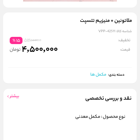
ملاتونین + منیزیم تتسپت
شناسه کالا:
VPP-42511
5300000
تخفیف:
15
%
4,500,000
تومان
قیمت:
مکمل ها
دسته بندی:
بیشتر
نقد و بررسی تخصصی
نوع محصول : مکمل معدنی