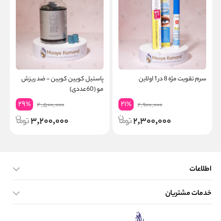
سرم تقویت مژه 8 در 1 اولاین
پاستیل کویین کویین - ضد ریزش
م
مو (60عددی)
29
21
%
%
4,500,000
2,900,000
3,200,000
2,300,000
اطلاعات
خدمات مشتریان
صفحه اصلی
تماس با ما