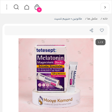
0
خانه
/
مکمل ها
/
ملاتونین + منیزیم تتسپت
1
/
2