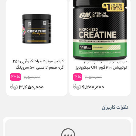
کراتین مونوهیدرات اپتیموم
کراتین مونوهیدرات کیو آر پی ۲۵۰
نوتریشن ۳۰۰ گرم | ON میکرونایز
گرم طعم آدامسی | ۵۰ سروینگ
۶۰ سروینگ
گ
23
12
%
%
4,500,000
10,500,000
3,450,000
9,200,000
نظرات کاربران