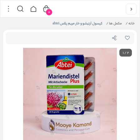
0
خانه
/
مکمل ها
/
کپسول آرتیشو و خار مریم پلاس abtei
1
/
2