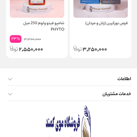
قرص نورکرین (زنان و مردان)
شامپو فیتو ولوم 250 میل
PHYTO
23
%
3,300,000
2,550,000
3,250,000
اطلاعات
خدمات مشتریان
صفحه اصلی
تماس با ما
بلاگ
نحوه ارسال کالا