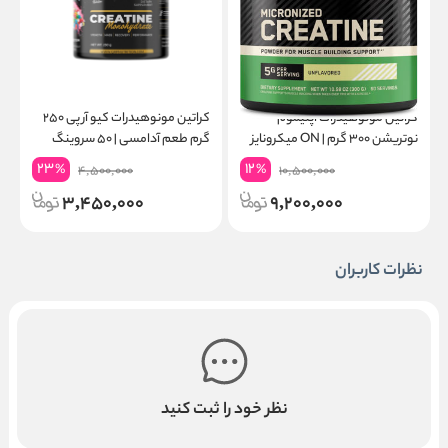
کراتین مونوهیدرات اپتیموم
کراتین مونوهیدرات کیو آر پی ۲۵۰
نوتریشن ۳۰۰ گرم | ON میکرونایز
گرم طعم آدامسی | ۵۰ سروینگ
۶۰ سروینگ
گ
23
12
%
%
4,500,000
10,500,000
3,450,000
9,200,000
نظرات کاربران
نظر خود را ثبت کنید