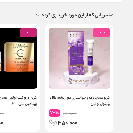
مشتریانی که از این مورد خریداری کرده اند
جدید
جدید
کرم ضدچروک و جوانسازی دور چشم طلا و
کرم روز و شب اولاین ضد 
رتینول اولاین
ویتامین سی +60
73
%
000
1,300,000
00
350,000