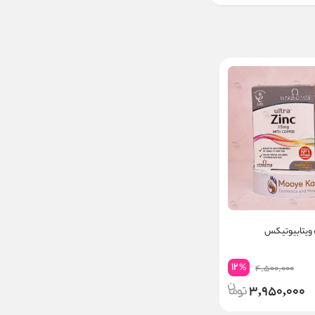
 ویتابیوتیکس
12
%
4,500,000
3,950,000