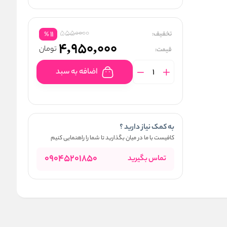
5550000
تخفیف:
11
%
4,950,000
تومان
قیمت:
اضافه به سبد
به کمک نیاز دارید ؟
کافیست با ما در میان بگذارید تا شما را راهنمایی کنیم
09045201850
تماس بگیرید