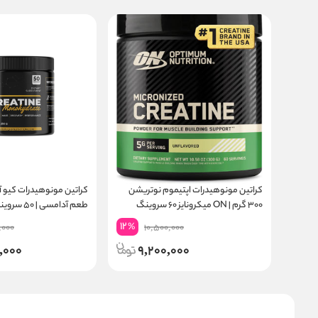
کراتین مونوهیدرات اپتیموم نوتریشن
۳۰۰ گرم | ON میکرونایز ۶۰ سروینگ
طعم آدامسی | ۵۰ سروینگ
12
%
,000
10,500,000
,000
9,200,000