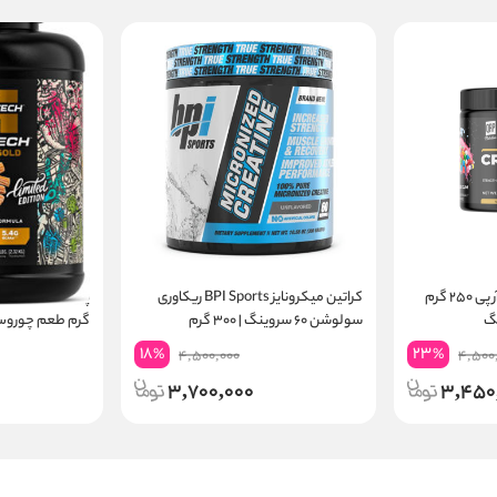
کراتین مونوهیدرات کیو آر پی ۲۵۰ گرم
کراتین میکرونایز BPI Sports ریکاوری
سولوشن ۶۰ سروینگ | ۳۰۰ گرم
گرم طعم چوروس | ۲۴ گرم پر
18
23
%
%
4,500,000
4,500
3,700,000
3,450