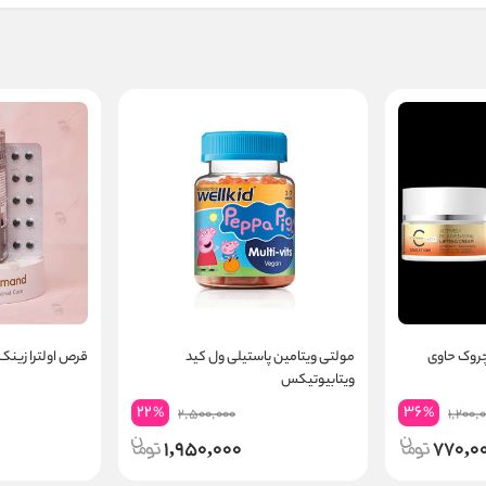
چروک حاوی
مولتی ویتامین پاستیلی ول کید
قرص اولترا زینک
ویتابیوتیکس
22
36
%
%
2,500,000
1,200,
1,950,000
770,0