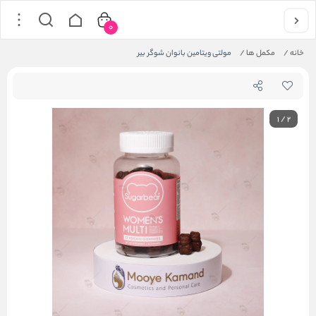
0
خانه
/
مکمل ها
/
مولتی ویتامین بانوان شوگر بیر
1
/
2