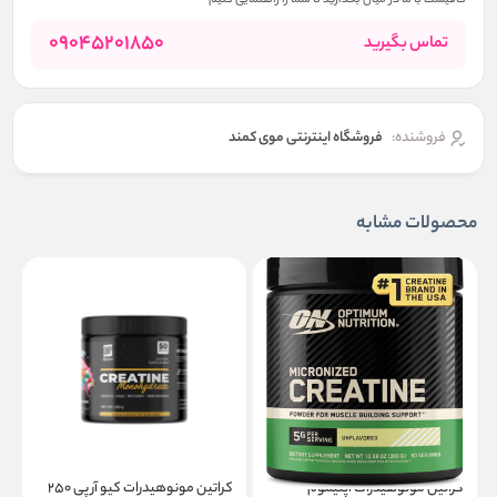
کافیست با ما در میان بگذارید تا شما را راهنمایی کنیم
09045201850
تماس بگیرید
فروشنده:
فروشگاه اینترنتی موی کمند
محصولات مشابه
کراتین مونوهیدرات اپتیموم
کراتین مونوهیدرات کیو آر پی ۲۵۰