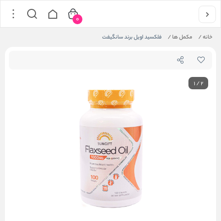
0
خانه
/
مکمل ها
/
فلکسید اویل برند سانگیفت
1
/
2