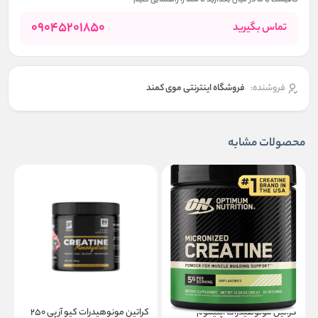
کافیست با ما در میان بگذارید تا شما را راهنمایی کنیم
09045201850
تماس بگیرید
فروشنده:
فروشگاه اینترنتی موی کمند
محصولات مشابه
کراتین مونوهیدرات اپتیموم
کراتین مونوهیدرات کیو آر پی ۲۵۰