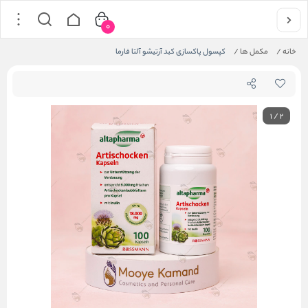
0
خانه
/
مکمل ها
/
کپسول پاکسازی کبد آرتیشو آلتا فارما
1
/
2