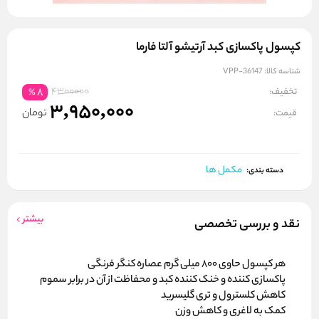
کپسول پاکسازی کبد آرتیشو آلتا فارما
شناسه کالا:
VPP-36147
4300000
تخفیف:
8
%
3,950,000
تومان
قیمت:
مکمل ها
دسته بندی:
بیشتر
نقد و بررسی تخصصی
هر کپسول حاوی 800 میلی گرم عصاره کنگر فرنگی
پاکسازی کننده و خنک کننده کبد و محفاظت از آن در برابر سموم
کاهش کلسترول و تری گلیسرید
کمک به لاغری و کاهش وزن