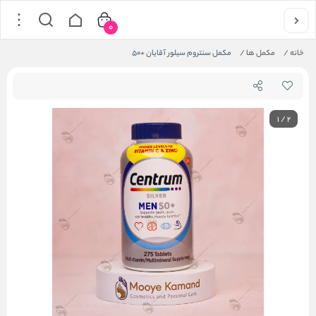
0
خانه
/
مکمل ها
/
مکمل سنتروم سیلور آقایان +50
1
/
2