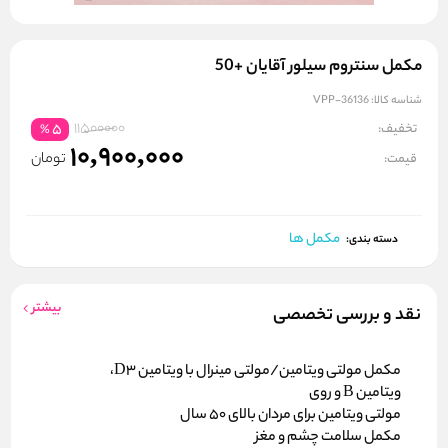
مکمل سنتروم سیلور آقایان +50
شناسه کالا:
VPP-36136
11500000
تخفیف:
5
%
10,900,000
تومان
قیمت:
مکمل ها
دسته بندی:
بیشتر
نقد و بررسی تخصصی
مکمل مولتی ویتامین/مولتی مینرال با ویتامین D3،
ویتامین B و روی
مولتی ویتامین برای مردان بالای 50 سال
مکمل سلامت چشم و مغز