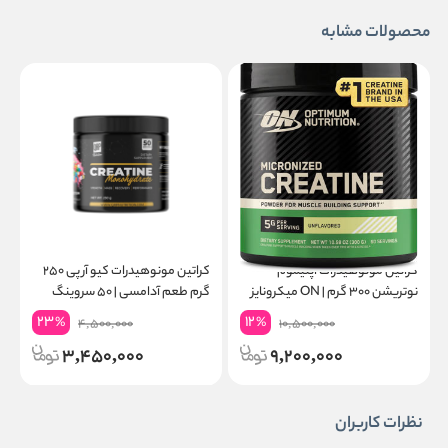
محصولات مشابه
کراتین مونوهیدرات اپتیموم
کراتین مونوهیدرات کیو آر پی ۲۵۰
نوتریشن ۳۰۰ گرم | ON میکرونایز
گرم طعم آدامسی | ۵۰ سروینگ
۶۰ سروینگ
گ
23
12
%
%
4,500,000
10,500,000
3,450,000
9,200,000
نظرات کاربران