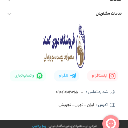
اطلاعات
خدمات مشتریان
صفحه اصلی
تماس با ما
بلاگ
نحوه ارسال کالا
اینستاگرام
تلگرام
واتساپ تجاری
شماره تماس :
-
09040102095
آدرس :
ایران - تهران - تجریش
طراحی، توسعه و اجرای فروشگاه اینترنتی:
ویرا پردازش