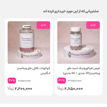
مشتریانی که از این مورد خریداری کرده اند
جدید
جدید
قرص هیالورونیک اسید مای
کوکونات کلاژن مای ویتامینز
ویتامینز (30 عددی / 60 عددی)
انگلیس
ق
20
27
%
%
2,750,000
3,750,000
2,200,000
2,750,000