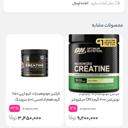
زمان آماده سازی:
آماده ارسال
محصولات مشابه
کراتین مونوهیدرات اپتیموم
کراتین مونوهیدرات کیو آر پی ۲۵۰
نوتریشن ۳۰۰ گرم | ON میکرونایز
گرم طعم آدامسی | ۵۰ سروینگ
۶۰ سروینگ
گ
23
12
%
%
4,500,000
10,500,000
3,450,000
9,200,000