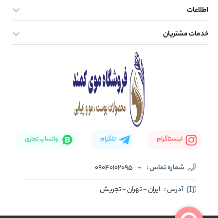
اطلاعات
خدمات مشتریان
صفحه اصلی
تماس با ما
بلاگ
نحوه ارسال کالا
اینستاگرام
تلگرام
واتساپ تجاری
شماره تماس :
-
09040102095
آدرس :
ایران - تهران - تجریش