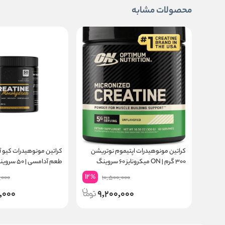
محصولات مشابه
کراتین مونوهیدرات اپتیموم نوتریشن
۳۰۰ گرم | ON میکرونایز ۶۰ سروینگ
طعم آدامسی | ۵۰ سروینگ
12
%
,000
10,500,000
,000
9,200,000