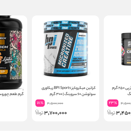
کراتین مونوهیدرات کیو آر پی ۲۵۰ گرم
کراتین میکرونایز BPI Sports ریکاوری
سولوشن ۶۰ سروینگ | ۳۰۰ گرم
گرم طعم چوروس | ۲۴ گرم پر
18
23
%
%
4,500,000
4,500
3,700,000
3,450