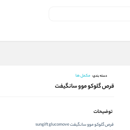
مکمل ها
دسته بندی:
قرص گلوکو موو سانگیفت
توضیحات
قرص گلوکو موو سانگیفت sungift glucomove