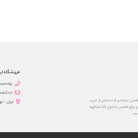
فروشگاه این
0102095
mand.co
مئن، ساده و لذت‌بخش از خرید
ایران - ت
برای همین با تنوع بالا، مشاوره
ید.