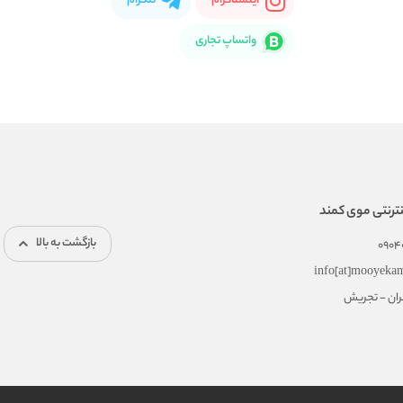
اینستاگرام
تلگرام
واتساپ تجاری
ترنتی موی کمند
بازگشت به بالا
0904
info[at]mooyeka
هران - تجریش