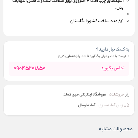
اسیدهای چرب امگا ۳: ضروری برای سلامت قلب و کاهش التهابات
بدن.
84 عدد ساخت کشور:انگلستان
به کمک نیاز دارید ؟
کافیست با ما در میان بگذارید تا شما را راهنمایی کنیم
09045201850
تماس بگیرید
فروشنده:
فروشگاه اینترنتی موی کمند
زمان آماده سازی:
آماده ارسال
محصولات مشابه