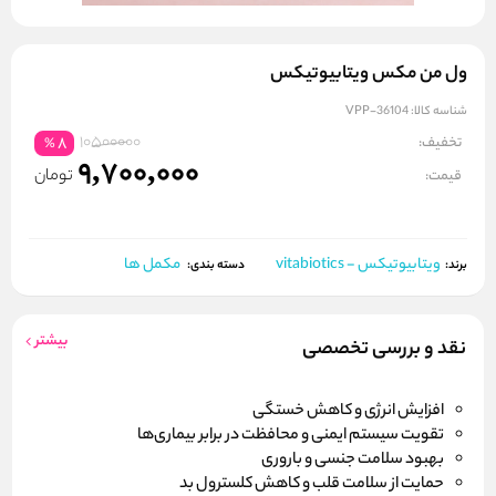
ول من مکس ویتابیوتیکس
شناسه کالا:
VPP-36104
10500000
تخفیف:
8
%
9,700,000
تومان
قیمت:
ویتابیوتیکس - vitabiotics
مکمل ها
برند:
دسته بندی:
بیشتر
نقد و بررسی تخصصی
افزایش انرژی و کاهش خستگی
تقویت سیستم ایمنی و محافظت در برابر بیماری‌ها
بهبود سلامت جنسی و باروری
حمایت از سلامت قلب و کاهش کلسترول بد