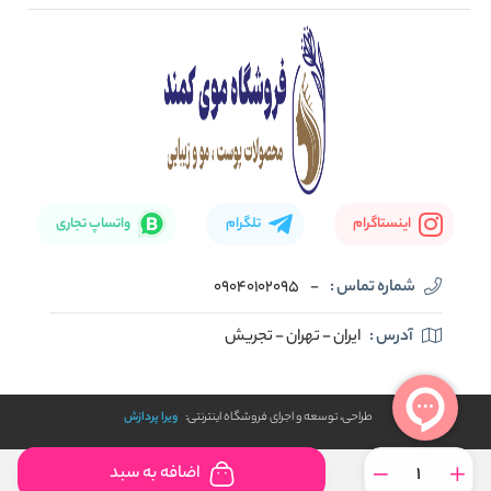
صفحه اصلی
تماس با ما
بلاگ
نحوه ارسال کالا
اینستاگرام
تلگرام
واتساپ تجاری
شماره تماس :
-
09040102095
آدرس :
ایران - تهران - تجریش
طراحی، توسعه و اجرای فروشگاه اینترنتی:
ویرا پردازش
اضافه به سبد