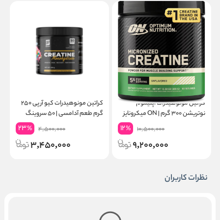
کراتین مونوهیدرات اپتیموم
کراتین مونوهیدرات کیو آر پی ۲۵۰
نوتریشن ۳۰۰ گرم | ON میکرونایز
گرم طعم آدامسی | ۵۰ سروینگ
۶۰ سروینگ
گ
23
12
%
%
4,500,000
10,500,000
3,450,000
9,200,000
نظرات کاربران