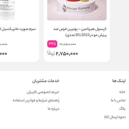
کپسول هیرتامین - بهترین قرص ضد
سرم صورت ماتریکسیل او
ریزش مو در 2023 (30عددی)
29
%
,000
3,850,000
000
2,750,000
لینک ها
خدمات مشتریان
خانه
حریم خصوصی کاربران
تماس با ما
راهنمای شرایط و قوانین استفاده
بلاگ
درباره ما
نحوه ارسال کالا