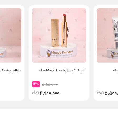
نیک
رژ لب کیکو مدل One Magic Touch
هایلایتر چشم کیکو o
12
%
5,550,000
4,900,000
5,500