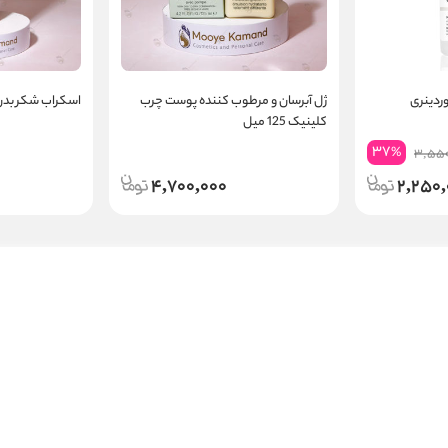
ردینری
ژل آبرسان و مرطوب کننده پوست چرب
اسکراب شکر بدن
کلینیک 125 میل
37
%
3,550
4,700,000
2,250,