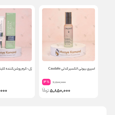
اسپری بیوتی الکسیر کدلی Caudalie
ژل-کرم روشن‌کننده کلی
14
%
6,800,000
,000
5,850,000