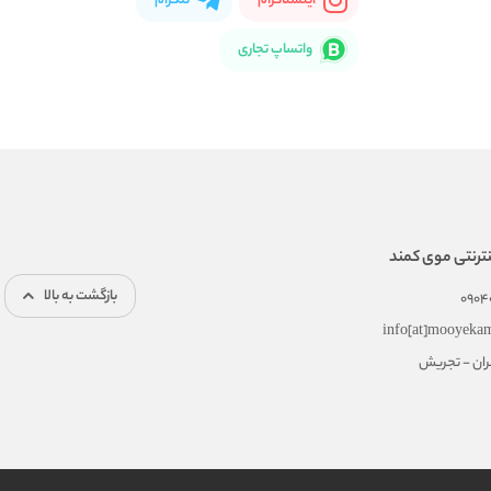
اینستاگرام
تلگرام
واتساپ تجاری
ترنتی موی کمند
بازگشت به بالا
0904
info[at]mooyeka
هران - تجریش