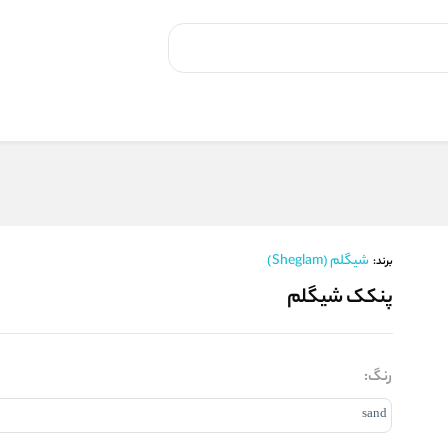
شیگلم (Sheglam)
برند:
پنکک شیگلم
رنگ: