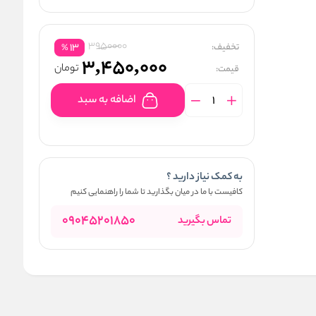
3950000
تخفیف:
13
%
3,450,000
تومان
قیمت:
اضافه به سبد
به کمک نیاز دارید ؟
کافیست با ما در میان بگذارید تا شما را راهنمایی کنیم
09045201850
تماس بگیرید