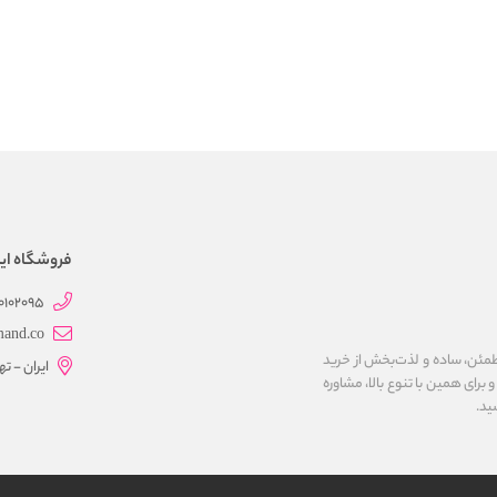
فروشگاه این
0102095
mand.co
مئن، ساده و لذت‌بخش از خرید
ایران - ت
برای همین با تنوع بالا، مشاوره
ید.