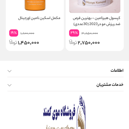
کپسول هیرتامین - بهترین قرص
مکمل اسکین تامین اورجینال
ک
ضد ریزش مو در 2023 (30عددی)
19
29
%
%
1,800,000
3,850,000
1,450,000
2,750,000
اطلاعات
خدمات مشتریان
صفحه اصلی
تماس با ما
بلاگ
نحوه ارسال کالا