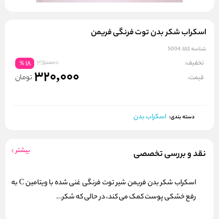
اسکراب شکر بدن توت فرنگی فریمن
شناسه کالا:
5004
390000
تخفیف:
18
%
320,000
تومان
قیمت:
اسکراب بدن
دسته بندی:
بیشتر
نقد و بررسی تخصصی
اسکراب شکر بدن فریمن شیر توت فرنگی غنی شده با ویتامین C به
رفع خشکی پوست کمک می کند، در حالی که شکر...