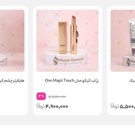
نیک
رژ لب کیکو مدل One Magic Touch
هایلایتر چشم کیکو o
12
%
5,550,000
4,900,000
5,500