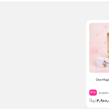
12
%
5,550,
4,900,