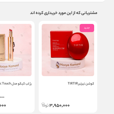
مشتریانی که از این مورد خریداری کرده اند
جدید
کوشن تیرتیر TIRTIR
رژ لب کیکو مدل One Magic Touch
000
000
3,950,000