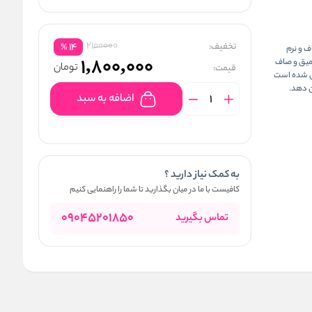
2100000
تخفیف:
14
%
ف و نرم
1,800,000
عمیق و صاف
تومان
قیمت:
 خشک طراحی شده است، با فیتواسترول اولئات و ویتامین E غنی شده است
ان دهد.
اضافه به سبد
به کمک نیاز دارید ؟
کافیست با ما در میان بگذارید تا شما را راهنمایی کنیم
09045201850
تماس بگیرید