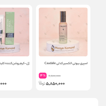
اسپری بیوتی الکسیر کدلی Caudalie
ژل-کرم روشن‌کننده کلی
14
%
6,800,000
,000
5,850,000