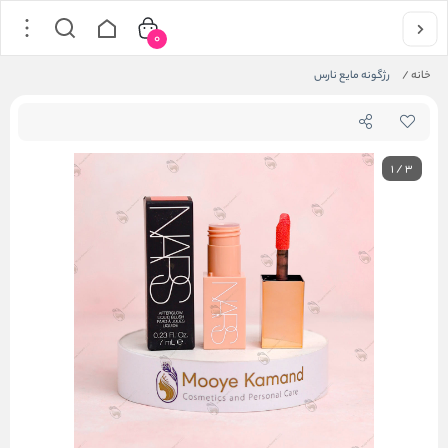
0
خانه
/
رژگونه مایع نارس
1
/
3