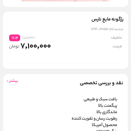
رژگونه مایع نارس
شناسه کالا:
VPP-39488
8100000
تخفیف:
12
%
7,100,000
تومان
قیمت:
بیشتر
نقد و بررسی تخصصی
بافت سبک و طبیعی
پیگمنت بالا
ماندگاری بالا
رطوبت رسان و تقویت کننده
محصول آمریکا