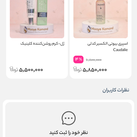
اسپری بیوتی الکسیر کدلی
ژل-کرم روشن‌کننده کلینیک
ر
Caudalie
14
%
6,800,000
5,500,000
5,850,000
نظرات کاربران
نظر خود را ثبت کنید