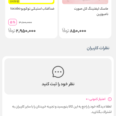
ماسک لیفتینگ کل صورت
ضدآفتاب استیکی توکوبو tocobo
س
نامبوزین
5
%
3,100,000
2,950,000
850,000
نظرات کاربران
نظر خود را ثبت کنید
امتیاز کنونی : 0
لطفا دیدگاه خود را راجع به این کالا بنویسید و تجربه خریدتان را با سایر کاربران به
اشتراک بگذارید.