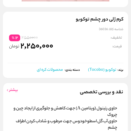
کرم ژلی دور چشم توکوبو
شناسه کالا:
36036
2550000
تخفیف:
12
%
2,250,000
تومان
قیمت:
توکوبو (Tocobo)
محصولات کره ای
برند:
دسته بندی:
بیشتر
نقد و بررسی تخصصی
حاوی رتینول (ویتامین A) جهت کاهش و جلوگیری از ایجاد چین و
چروک
حاوی آب گل اسطوخودوس جهت مرطوب و شاداب کردن اطراف
چشم