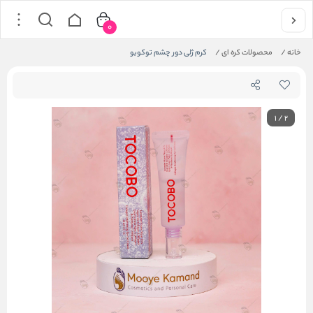
0
خانه
/
محصولات کره ای
/
کرم ژلی دور چشم توکوبو
1
/
2