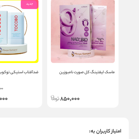
جدید
ماسک لیفتینگ کل صورت نامبوزین
ضدآفتاب استیکی توکوبو ocobo
00
000
850,000
امتیاز کاربران به: