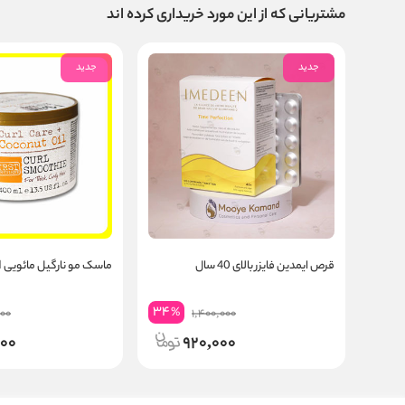
مشتریانی که از این مورد خریداری کرده اند
جدید
جدید
قرص ایمدین فایزر بالای 40 سال
ماسک مو نارگیل مائویی MAUI
34
%
000
1,400,000
000
920,000