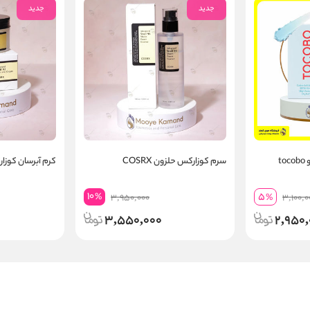
جدید
جدید
t
سرم کوزارکس حلزون COSRX
کرم آبرسان کوزارکس 
10
5
%
3,950,000
%
3,100,0
3,550,000
2,950,