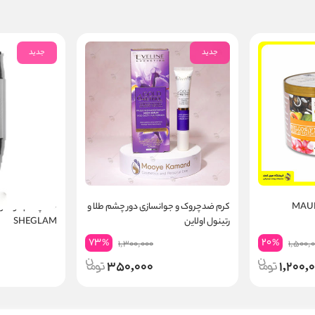
جدید
جدید
کرم ضدچروک و جوانسازی دور چشم طلا و
خط چشم دو سر 
رتینول اولاین
SHEGLAM
73
20
%
%
1,300,000
1,500,
350,000
1,200,