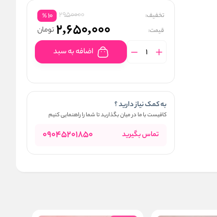
2950000
تخفیف:
10
%
2,650,000
تومان
قیمت:
اضافه به سبد
به کمک نیاز دارید ؟
کافیست با ما در میان بگذارید تا شما را راهنمایی کنیم
09045201850
تماس بگیرید