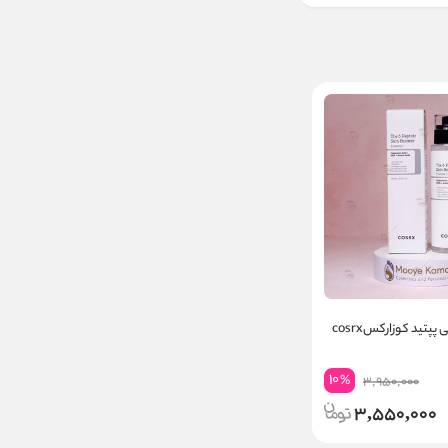
پتید کوزارکسcosrx
10
%
3,950,000
3,550,000