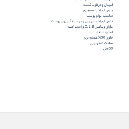
آبرسان و مرطوب کننده
بدون ایجاد رد سفیدی
مناسب انواع پوست
بدون ایجاد حس چربی و چسبندگی روی پوست
دارای ویتامین C، E، B و اسید آمینه
تغذیه کننده
حاوی 30% عصاره برنج
ساخت کره جنوبی
50 میل