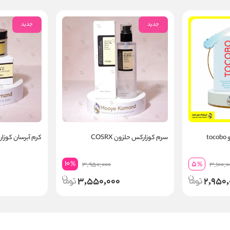
جدید
جدید
t
سرم کوزارکس حلزون COSRX
کرم آبرسان کوزارکس 
10
5
%
3,950,000
%
3,100,0
3,550,000
2,950,