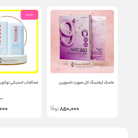
جدید
ماسک لیفتینگ کل صورت نامبوزین
ضدآفتاب استیکی توکوبو ocobo
00
000
850,000