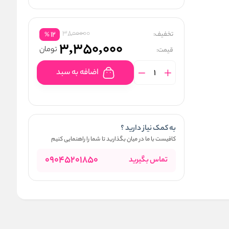
3800000
تخفیف:
12
%
3,350,000
تومان
قیمت:
اضافه به سبد
به کمک نیاز دارید ؟
کافیست با ما در میان بگذارید تا شما را راهنمایی کنیم
09045201850
تماس بگیرید