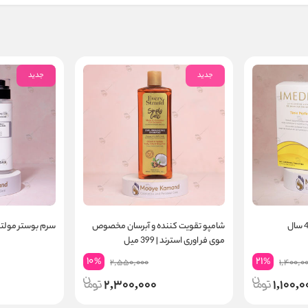
جدید
جدید
شامپو تقویت کننده و آبرسان مخصوص
سرم بوستر مولتی پ
موی فر اوری استرند | 399 میل
10
21
%
%
2,550,000
1,400,0
2,300,000
1,100,0