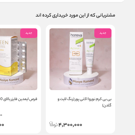
مشتریانی که از این مورد خریداری کرده اند
جدید
جدید
بی بی کرم نوروا اکتی پور (رنگ لایت و
قرص ایمدین فایزر بالای 40 سال
گلدن)
00
00
4,300,000