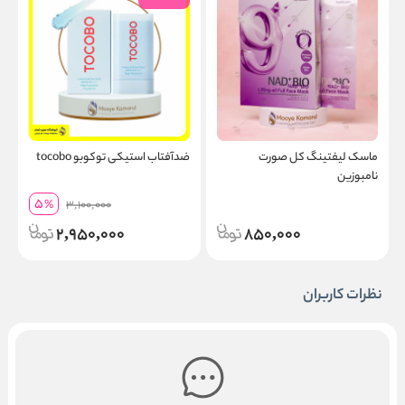
ماسک لیفتینگ کل صورت
ضدآفتاب استیکی توکوبو tocobo
س
نامبوزین
5
%
3,100,000
2,950,000
850,000
نظرات کاربران