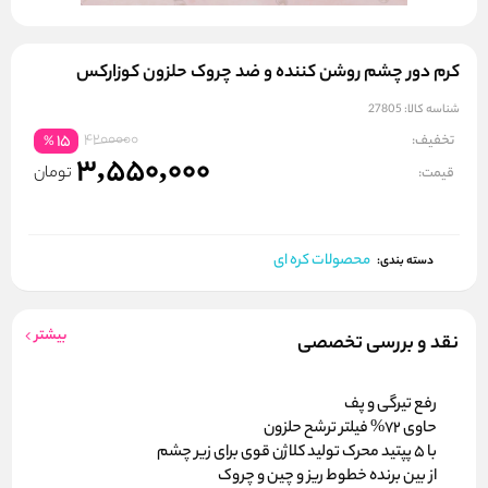
کرم دور چشم روشن کننده و ضد چروک حلزون کوزارکس
شناسه کالا:
27805
4200000
تخفیف:
15
%
3,550,000
تومان
قیمت:
محصولات کره ای
دسته بندی:
بیشتر
نقد و بررسی تخصصی
رفع تیرگی و پف
حاوی 72% فیلتر ترشح حلزون
با 5 پپتید محرک تولید کلاژن قوی برای زیر چشم
از بین برنده خطوط ریز و چین و چروک