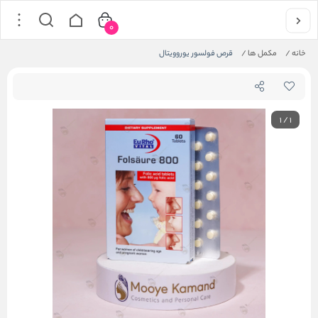
0
خانه
/
مکمل ها
/
قرص فولسور یوروویتال
1
/
1