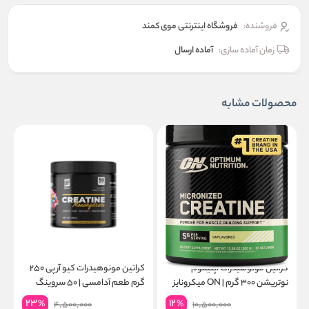
فروشنده:
فروشگاه اینترنتی موی کمند
زمان آماده سازی:
آماده ارسال
محصولات مشابه
کراتین مونوهیدرات اپتیموم
کراتین مونوهیدرات کیو آر پی ۲۵۰
نوتریشن ۳۰۰ گرم | ON میکرونایز
گرم طعم آدامسی | ۵۰ سروینگ
۶۰ سروینگ
گ
23
12
%
%
4,500,000
10,500,000