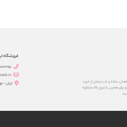
فروشگاه این
0102095
mand.co
مئن، ساده و لذت‌بخش از خرید
ایران - ت
برای همین با تنوع بالا، مشاوره
ید.