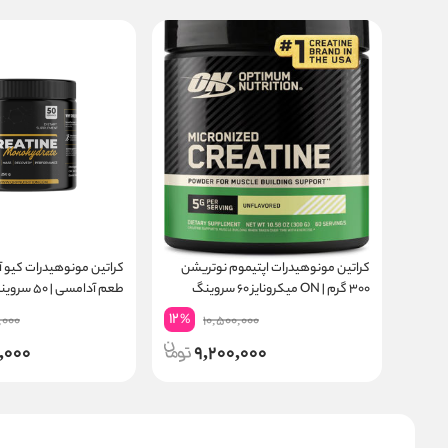
کراتین مونوهیدرات اپتیموم نوتریشن
۳۰۰ گرم | ON میکرونایز ۶۰ سروینگ
طعم آدامسی | ۵۰ سروینگ
12
%
,000
10,500,000
,000
9,200,000