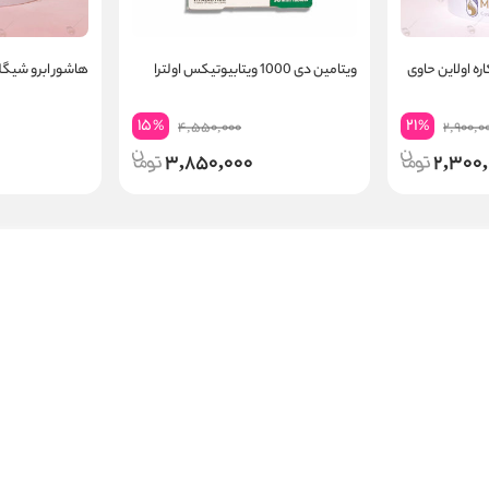
 تقویت کننده مژه 5 کاره اولاین حاوی
ویتامین دی 1000 ویتابیوتیکس اولترا
هاشور ابرو شیگل
15
21
%
%
4,550,000
2,900,0
3,850,000
2,300