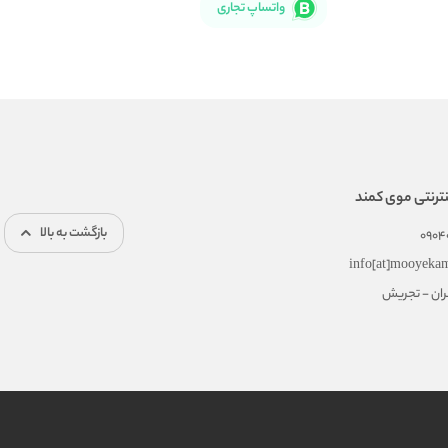
واتساپ تجاری
ترنتی موی کمند
بازگشت به بالا
0904
info[at]mooyeka
هران - تجریش