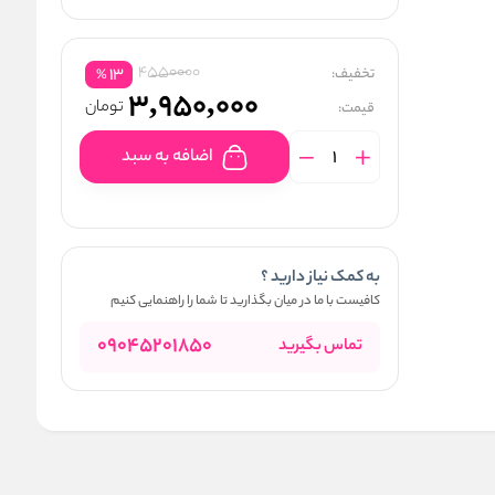
4550000
تخفیف:
13
%
3,950,000
تومان
قیمت:
اضافه به سبد
به کمک نیاز دارید ؟
کافیست با ما در میان بگذارید تا شما را راهنمایی کنیم
09045201850
تماس بگیرید