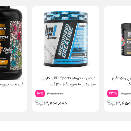
کراتین مونوهیدرات کیو آر پی ۲۵۰ گرم
کراتین میکرونایز BPI Sports ریکاوری
سولوشن ۶۰ سروینگ | ۳۰۰ گرم
گرم طعم چوروس | ۲۴ گرم پر
18
23
%
%
4,500,000
4,500
3,700,000
3,450