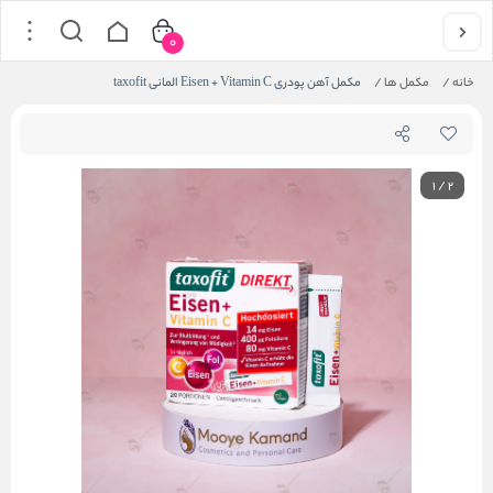
0
خانه
/
مکمل ها
/
مکمل آهن پودری Eisen + Vitamin C المانی taxofit
1
/
2