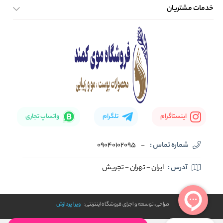
خدمات مشتریان
صفحه اصلی
تماس با ما
بلاگ
نحوه ارسال کالا
اینستاگرام
تلگرام
واتساپ تجاری
شماره تماس :
-
09040102095
آدرس :
ایران - تهران - تجریش
طراحی، توسعه و اجرای فروشگاه اینترنتی:
ویرا پردازش