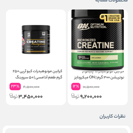
محصولات مشابه
کراتین مونوهیدرات اپتیموم
کراتین مونوهیدرات کیو آر پی ۲۵۰
نوتریشن ۳۰۰ گرم | ON میکرونایز
گرم طعم آدامسی | ۵۰ سروینگ
۶۰ سروینگ
گ
23
12
%
%
4,500,000
10,500,000
3,450,000
9,200,000
نظرات کاربران