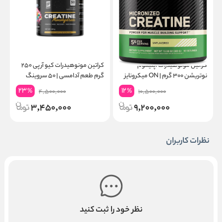
کراتین مونوهیدرات اپتیموم
کراتین مونوهیدرات کیو آر پی ۲۵۰
نوتریشن ۳۰۰ گرم | ON میکرونایز
گرم طعم آدامسی | ۵۰ سروینگ
۶۰ سروینگ
گ
23
12
%
%
4,500,000
10,500,000
3,450,000
9,200,000
نظرات کاربران
نظر خود را ثبت کنید