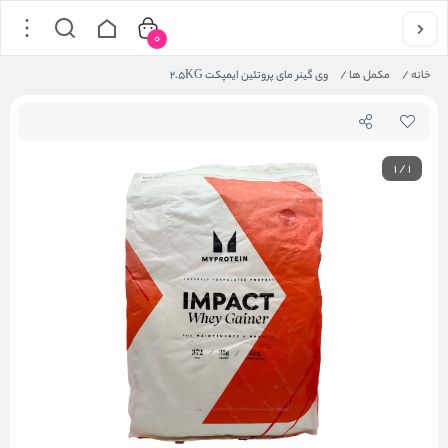
0
خانه
/
مکمل ها
/
وی گینر مای پروتئین ایمپکت 2.5KG
1
/
1