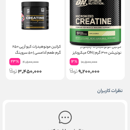
کراتین مونوهیدرات اپتیموم
کراتین مونوهیدرات کیو آر پی ۲۵۰
نوتریشن ۳۰۰ گرم | ON میکرونایز
گرم طعم آدامسی | ۵۰ سروینگ
۶۰ سروینگ
گ
23
12
%
%
4,500,000
10,500,000
3,450,000
9,200,000
نظرات کاربران