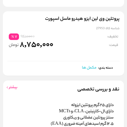
پروتئین وی لین ایزو هیدرو ماسل اسپورت
شناسه کالا:
27953
9400000
تخفیف:
7
%
8,750,000
تومان
قیمت:
مکمل ها
دسته بندی:
بیشتر
نقد و بررسی تخصصی
دارای 25 گرم پروتئین ایزوله
دارای ال-کارنیتین، CLA، و MCTs
سنتز پروتئین عضلانی و ریکاوری
12.5 گرم اسیدهای آمینه ضروری (EAA)