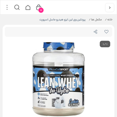
0
خانه
/
مکمل ها
/
پروتئین وی لین ایزو هیدرو ماسل اسپورت
1
/
1