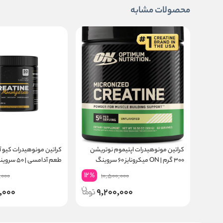
محصولات مشابه
کراتین مونوهیدرات اپتیموم نوتریشن
۳۰۰ گرم | ON میکرونایز ۶۰ سروینگ
طعم آدامسی | ۵۰ سروینگ
12
%
,000
10,500,000
,000
9,200,000