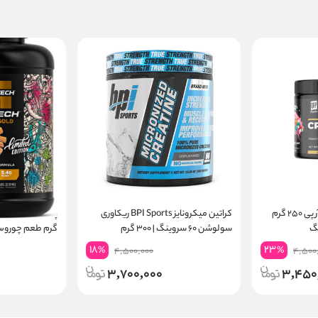
کراتین مونوهیدرات کیو آر پی ۲۵۰ گرم
کراتین میکرونایز BPI Sports ریکاوری
سولوشن ۶۰ سروینگ | ۳۰۰ گرم
گرم طعم چوروس | ۲۴ گرم پر
18
23
%
%
4,500,000
4,500
3,700,000
3,450