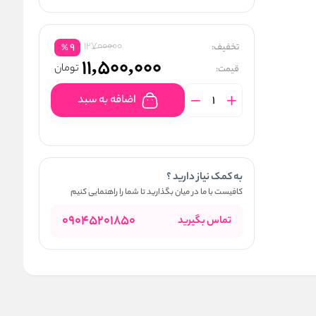
12700000
تخفیف:
9
%
11,500,000
تومان
قیمت:
اضافه به سبد
به کمک نیاز دارید ؟
کافیست با ما در میان بگذارید تا شما را راهنمایی کنیم
09045201850
تماس بگیرید