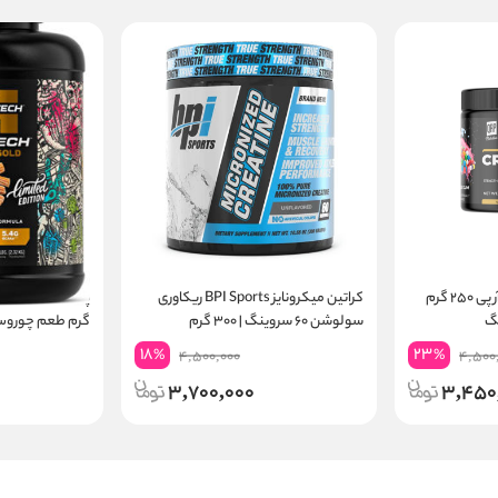
کراتین مونوهیدرات کیو آر پی ۲۵۰ گرم
کراتین میکرونایز BPI Sports ریکاوری
سولوشن ۶۰ سروینگ | ۳۰۰ گرم
گرم طعم چوروس | ۲۴ گرم پر
18
23
%
%
4,500,000
4,500
3,700,000
3,450