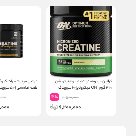
کراتین مونوهیدرات اپتیموم نوتریشن
۳۰۰ گرم | ON میکرونایز ۶۰ سروینگ
طعم آدامسی | ۵۰ سروینگ
12
%
,000
10,500,000
,000
9,200,000