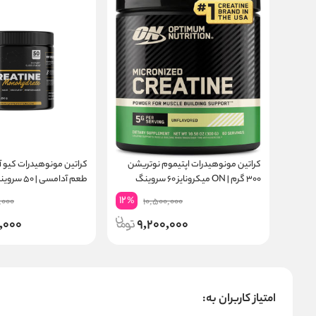
کراتین مونوهیدرات اپتیموم نوتریشن
۳۰۰ گرم | ON میکرونایز ۶۰ سروینگ
طعم آدامسی | ۵۰ سروینگ
12
%
,000
10,500,000
,000
9,200,000
امتیاز کاربران به: