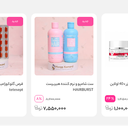
جدید
جدید
این
ست شامپو و نرم کننده هیربرست
قرص گلوکوزامین
tetesept
HAIRBURST
24
8
%
%
8,200,000
1,450,
7,550,000
1,100,