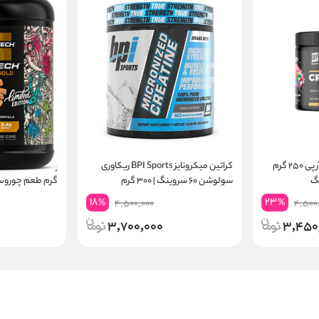
کراتین مونوهیدرات کیو آر پی ۲۵۰ گرم
کراتین میکرونایز BPI Sports ریکاوری
سولوشن ۶۰ سروینگ | ۳۰۰ گرم
گرم طعم چوروس | ۲۴ گرم پر
18
23
%
%
4,500,000
4,500
3,700,000
3,450