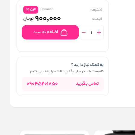
1900000
تخفیف:
53
%
900,000
تومان
قیمت:
اضافه به سبد
به کمک نیاز دارید ؟
کافیست با ما در میان بگذارید تا شما را راهنمایی کنیم
09045201850
تماس بگیرید