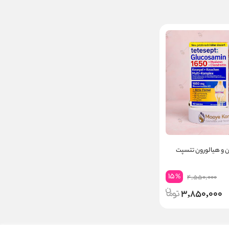
 و هیالورون تتسپت
15
%
4,550,000
3,850,000