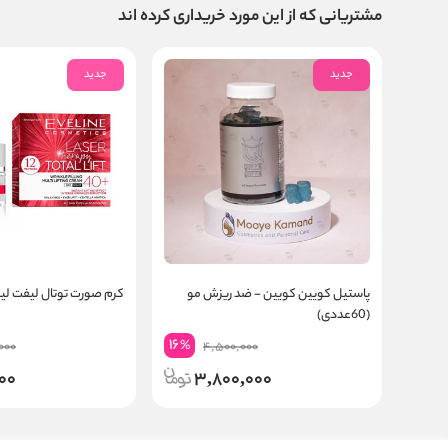
مشتریانی که از این مورد خریداری کرده اند
جدید
جدید
پاستیل کویین کویین - ضد ریزش مو
کرم صورت توتال لیفت لیزر +40 اول
(60عددی)
16
%
000
4,500,000
000
3,800,000