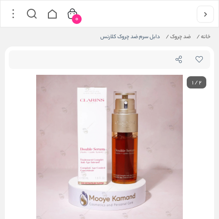
0
خانه
/
ضد چروک
/
دابل سرم ضد چروک کلارنس
1
/
2