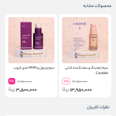
محصولات مشابه
سرم لیفتینگ و سفت‌کننده کدلی
سرم رتینول و NMN مدی کیوب
ژ
Caudalie
س
11
7
%
3,950,000
%
14,950,000
3,500,000
13,950,000
نظرات کاربران