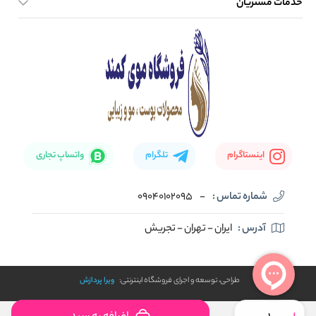
خدمات مشتریان
صفحه اصلی
تماس با ما
بلاگ
نحوه ارسال کالا
اینستاگرام
تلگرام
واتساپ تجاری
شماره تماس :
-
09040102095
آدرس :
ایران - تهران - تجریش
طراحی، توسعه و اجرای فروشگاه اینترنتی:
ویرا پردازش