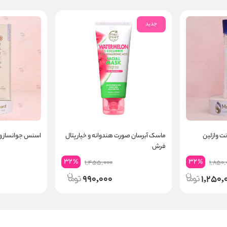
جدید
نت وازلین
ماسک آبرسان صورت هندوانه و خیار پتال
اسنس جوانساز و آ
فرش
32
32
%
%
1,455,000
1,850,
990,000
1,250,