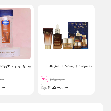
پک مراقبت از پوست شبانه استی لادر
روغن ژلی بدن کاکائو رادیا
9
000
%
23,500,000
000
21,500,000