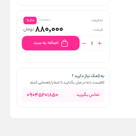
1100000
تخفیف:
20
%
880,000
تومان
قیمت:
اضافه به سبد
به کمک نیاز دارید ؟
کافیست با ما در میان بگذارید تا شما را راهنمایی کنیم
09045201850
تماس بگیرید