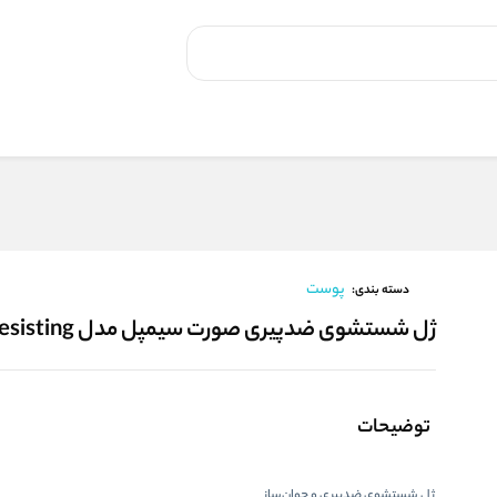
پوست
دسته بندی:
ژل شستشوی ضدپیری صورت سیمپل مدل Age Resisting
توضیحات
ژل شستشوی ضدپیری و جوان‌ساز