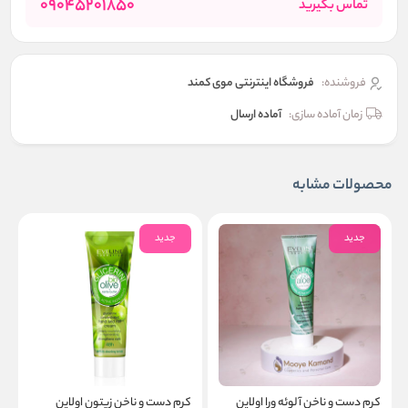
09045201850
تماس بگیرید
فروشنده:
فروشگاه اینترنتی موی کمند
زمان آماده سازی:
آماده ارسال
محصولات مشابه
جدید
جدید
کرم دست و ناخن آلوئه ورا اولاین
کرم دست و ناخن زیتون اولاین
ل