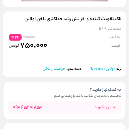
لاک تقویت کننده و افزایش رشد حداکثری ناخن اولاین
شناسه کالا:
19919
990000
تخفیف:
24
%
750,000
تومان
قیمت:
اولاین (Eveline)
مراقبت از ناخن
برند:
دسته بندی:
به کمک نیاز دارید ؟
کافیست با ما در میان بگذارید تا شما را راهنمایی کنیم
09045201850
تماس بگیرید