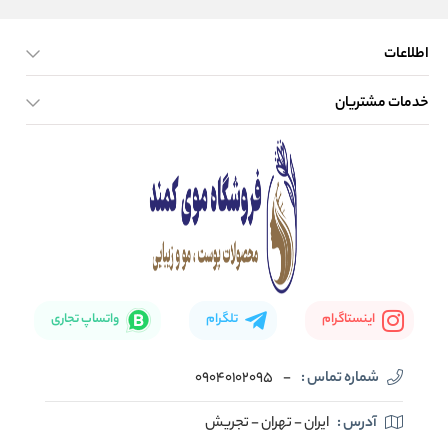
اطلاعات
خدمات مشتریان
صفحه اصلی
تماس با ما
بلاگ
نحوه ارسال کالا
اینستاگرام
تلگرام
واتساپ تجاری
شماره تماس :
-
09040102095
آدرس :
ایران - تهران - تجریش