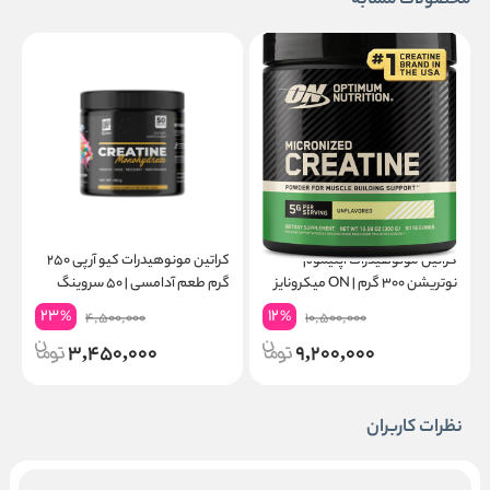
محصولات مشابه
کراتین مونوهیدرات اپتیموم
کراتین مونوهیدرات کیو آر پی ۲۵۰
نوتریشن ۳۰۰ گرم | ON میکرونایز
گرم طعم آدامسی | ۵۰ سروینگ
۶۰ سروینگ
گ
23
12
%
%
4,500,000
10,500,000
3,450,000
9,200,000
نظرات کاربران