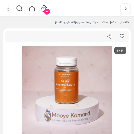
0
خانه
/
مکمل ها
/
مولتی ویتامین روزانه مای ویتامینز
1
/
3