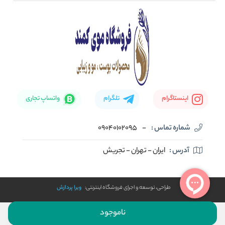
تماس با ما
بلاگ
نحوه ارسال کالا
اینستاگرام
تلگرام
واتساپ تجاری
شماره تماس :
-
09040102095
آدرس :
ایران - تهران - تجریش
طراحی، توسعه و اجرای فروشگاه اینترنتی:
ویرا پردازش
ناموجود