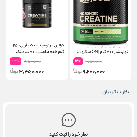
کراتین مونوهیدرات اپتیموم
کراتین مونوهیدرات کیو آر پی ۲۵۰
نوتریشن ۳۰۰ گرم | ON میکرونایز
گرم طعم آدامسی | ۵۰ سروینگ
۶۰ سروینگ
گ
23
12
%
%
4,500,000
10,500,000
3,450,000
9,200,000
نظرات کاربران
نظر خود را ثبت کنید