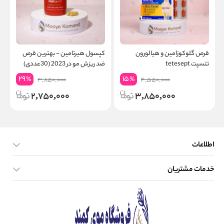
قرص گلوکوزامین و هیالورون
کپسول هیرتامین - بهترین قرص
م
تتسپت tetesept
ضد ریزش مو در 2023 (30عددی)
29
15
%
%
3,850,000
4,550,000
2,750,000
3,850,000
اطلاعات
خدمات مشتریان
صفحه اصلی
تماس با ما
بلاگ
نحوه ارسال کالا