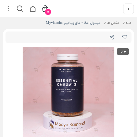
0
خانه
/
مکمل ها
/
کپسول امگا 3 مای ویتامینز Myvitamins
1
/
3