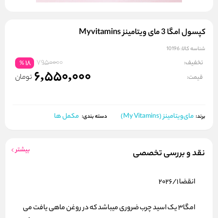
کپسول امگا 3 مای ویتامینز Myvitamins
شناسه کالا:
10196
7950000
تخفیف:
18
%
6,550,000
تومان
قیمت:
مای‌ویتامینز (My Vitamins)
مکمل ها
برند:
دسته بندی:
بیشتر
نقد و بررسی تخصصی
انقضا 2026/1
امگا3 یک اسید چرب ضروری میباشد که در روغن ماهی یافت می