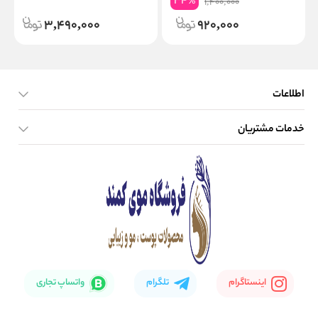
34
%
1,400,000
3,490,000
920,000
اطلاعات
خدمات مشتریان
صفحه اصلی
تماس با ما
بلاگ
نحوه ارسال کالا
اینستاگرام
تلگرام
واتساپ تجاری