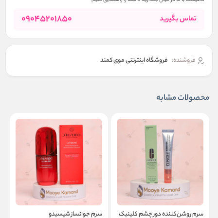
کافیست با ما در میان بگذارید تا شما را راهنمایی کنیم
09045201850
تماس بگیرید
فروشنده:
فروشگاه اینترنتی موی کمند
محصولات مشابه
سرم روشن‌کننده دور چشم کلینیک
سرم جوانساز شیسیدو
ا