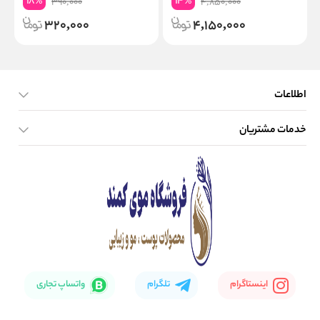
18
14
%
%
390,000
4,850,000
320,000
4,150,000
اطلاعات
خدمات مشتریان
صفحه اصلی
تماس با ما
بلاگ
نحوه ارسال کالا
اینستاگرام
تلگرام
واتساپ تجاری