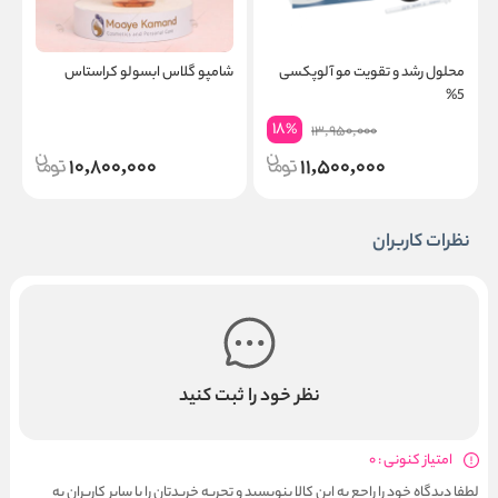
محلول رشد و تقویت مو آلوپکسی
شامپو گلاس ابسولو کراستاس
س
5%
ک
18
%
13,950,000
10,800,000
11,500,000
نظرات کاربران
نظر خود را ثبت کنید
امتیاز کنونی : 0
لطفا دیدگاه خود را راجع به این کالا بنویسید و تجربه خریدتان را با سایر کاربران به