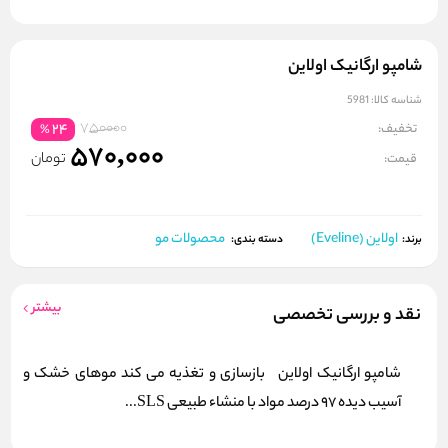
شامپو ارگانیک اولاین
شناسه کالا:
5981
750000
تخفیف:
24
%
570,000
تومان
قیمت:
اولاین (Eveline)
محصولات مو
برند:
دسته بندی:
بیشتر
نقد و بررسی تخصصی
شامپو ارگانیک اولاین بازسازی و تغذیه می کند موهای خشک و
آسیب دیده 97 درصد مواد با منشاء طبیعی SLS...