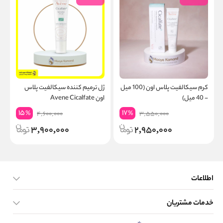
کرم سیکالفیت پلاس اون (100 میل
ژل ترمیم کننده سیکالفیت پلاس
م
- 40 میل)
اون Avene Cicalfate
e
15
17
%
%
4,600,000
3,550,000
3,900,000
2,950,000
اطلاعات
خدمات مشتریان
صفحه اصلی
تماس با ما