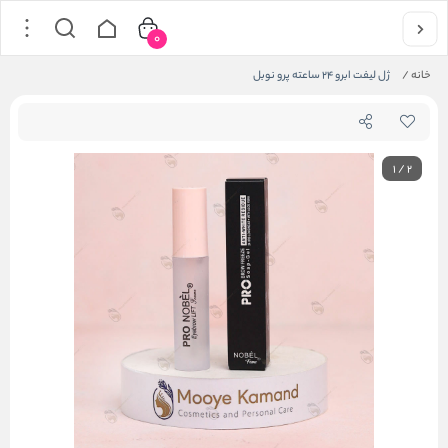
0
خانه
/
ژل لیفت ابرو ۲۴ ساعته پرو نوبل
1
/
2