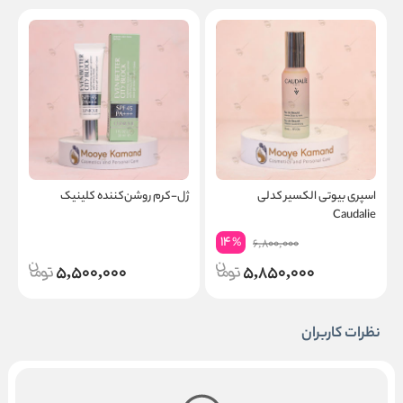
اسپری بیوتی الکسیر کدلی
ژل-کرم روشن‌کننده کلینیک
ر
Caudalie
14
%
6,800,000
5,500,000
5,850,000
نظرات کاربران