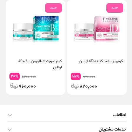
جدید
جدید
کرم روز سفید کننده 4D اولاین
کرم صورت هیالورون ب5 +40
اولاین
x
20
15
%
%
1,200,000
970,000
960,000
820,000
اطلاعات
خدمات مشتریان