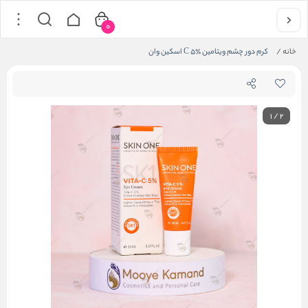
0
خانه
/
کرم دور چشم ویتامین C ۵٪ اسکین وان
1
/
2