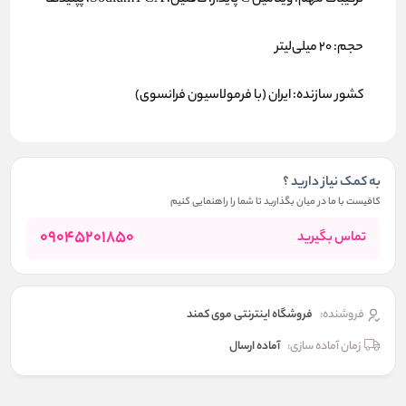
ترکیبات مهم:
ویتامین C پایدار، کافئین، Sodium PCA، پپتیدها
حجم:
۲۰ میلی‌لیتر
کشور سازنده:
ایران (با فرمولاسیون فرانسوی)
به کمک نیاز دارید ؟
کافیست با ما در میان بگذارید تا شما را راهنمایی کنیم
09045201850
تماس بگیرید
فروشنده:
فروشگاه اینترنتی موی کمند
زمان آماده سازی:
آماده ارسال