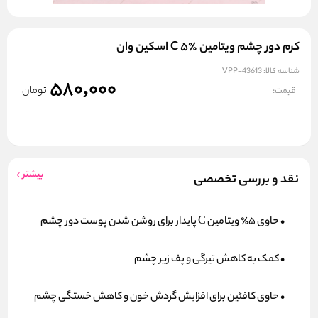
کرم دور چشم ویتامین C ۵٪ اسکین وان
شناسه کالا:
VPP-43613
580,000
تومان
قیمت:
بیشتر
نقد و بررسی تخصصی
• حاوی
۵٪ ویتامین C پایدار
برای روشن شدن پوست دور چشم
• کمک به
کاهش تیرگی و پف زیر چشم
• حاوی
کافئین
برای افزایش گردش خون و کاهش خستگی چشم