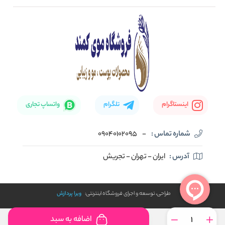
صفحه اصلی
تماس با ما
بلاگ
نحوه ارسال کالا
اینستاگرام
تلگرام
واتساپ تجاری
شماره تماس :
-
09040102095
آدرس :
ایران - تهران - تجریش
طراحی، توسعه و اجرای فروشگاه اینترنتی:
ویرا پردازش
اضافه به سبد