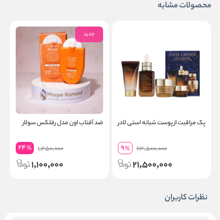
محصولات مشابه
جدید
پک مراقبت از پوست شبانه استی لادر
ضد آفتاب اون مدل رفلکس سولار
ض
چ
24
9
%
1,450,000
%
23,500,000
1,100,000
21,500,000
نظرات کاربران