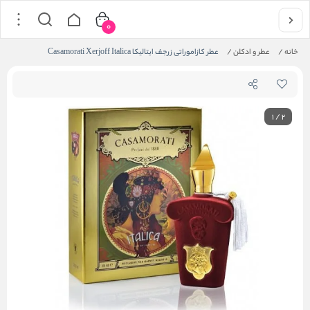
0
خانه
/
عطر و ادکلن
/
عطر کازاموراتی زرجف ایتالیکا Casamorati Xerjoff Italica
1
/
2