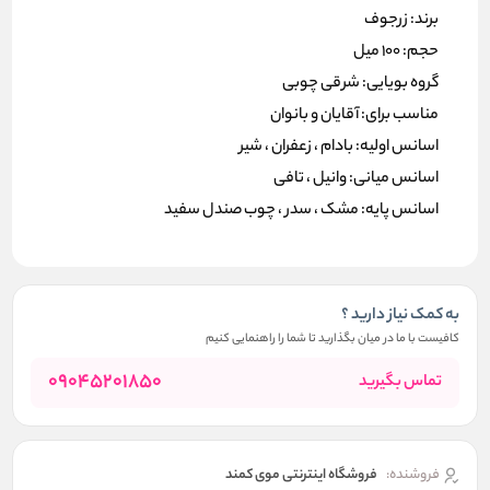
برند: زرجوف
حجم: 100 میل
گروه بویایی: شرقی چوبی
مناسب برای: آقایان و بانوان
اسانس اولیه: بادام ، زعفران ، شیر
اسانس میانی: وانیل ، تافی
اسانس پایه: مشک ، سدر ، چوب صندل سفید
به کمک نیاز دارید ؟
کافیست با ما در میان بگذارید تا شما را راهنمایی کنیم
09045201850
تماس بگیرید
فروشنده:
فروشگاه اینترنتی موی کمند