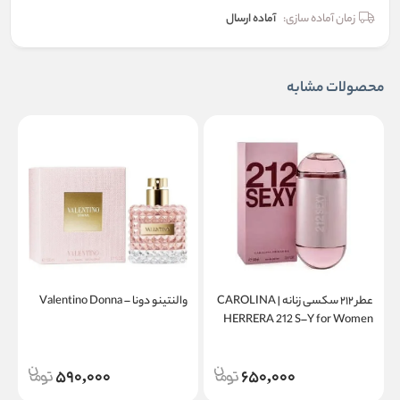
زمان آماده سازی:
آماده ارسال
محصولات مشابه
عطر ۲۱۲ سکسی زنانه | CAROLINA
والنتینو دونا – Valentino Donna
a
HERRERA 212 S–Y for Women
590,000
650,000