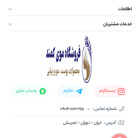
اطلاعات
خدمات مشتریان
صفحه اصلی
تماس با ما
بلاگ
نحوه ارسال کالا
اینستاگرام
تلگرام
واتساپ تجاری
شماره تماس :
-
09040102095
آدرس :
ایران - تهران - تجریش