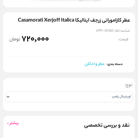
عطر کازاموراتی زرجف ایتالیکا Casamorati Xerjoff Italica
شناسه کالا:
VPP-39385
720,000
تومان
قیمت:
عطر و ادکلن
دسته بندی:
نوع:
بیشتر
نقد و بررسی تخصصی