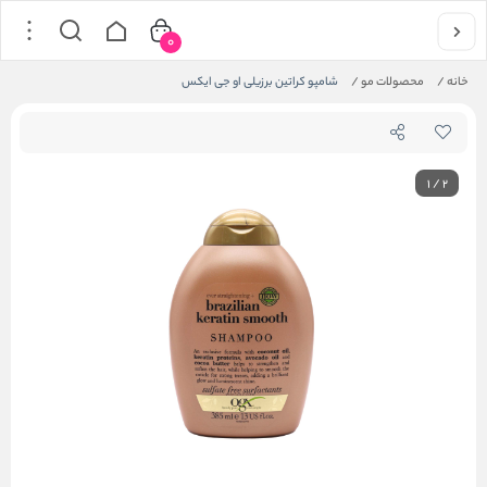
0
خانه
/
محصولات مو
/
شامپو کراتین برزیلی او جی ایکس
1
/
2