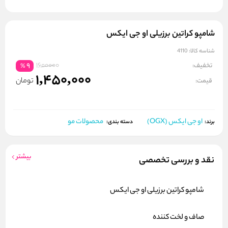
شامپو کراتین برزیلی او جی ایکس
شناسه کالا:
4110
1600000
تخفیف:
9
%
1,450,000
تومان
قیمت:
او جی ایکس (OGX)
محصولات مو
برند:
دسته بندی:
بیشتر
نقد و بررسی تخصصی
شامپو کراتین برزیلی او جی ایکس
صاف و لخت کننده