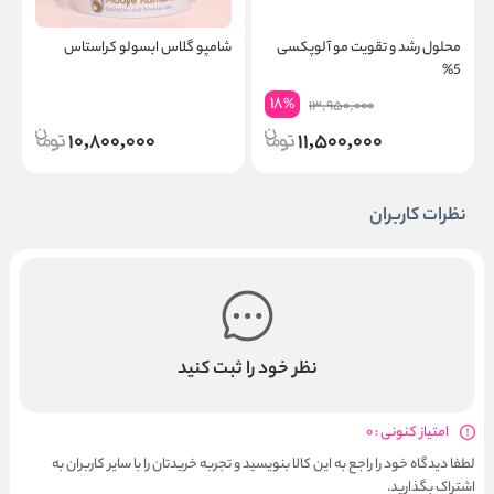
محلول رشد و تقویت مو آلوپکسی
شامپو گلاس ابسولو کراستاس
س
5%
ک
18
%
13,950,000
10,800,000
11,500,000
نظرات کاربران
نظر خود را ثبت کنید
امتیاز کنونی : 0
لطفا دیدگاه خود را راجع به این کالا بنویسید و تجربه خریدتان را با سایر کاربران به
اشتراک بگذارید.