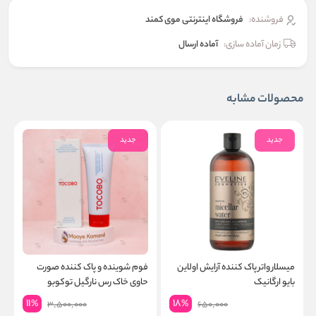
فروشنده:
فروشگاه اینترنتی موی کمند
زمان آماده سازی:
آماده ارسال
محصولات مشابه
جدید
جدید
میسلار واتر پاک کننده آرایش اولاین
فوم شوینده و پاک کننده صورت
بایو ارگانیک
حاوی خاک رس نارگیل توکوبو
l
11
18
%
%
3,500,000
650,000