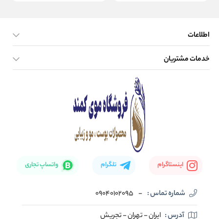
اطلاعات
خدمات مشتریان
صفحه اصلی
تماس با ما
بلاگ
نحوه ارسال کالا
اینستاگرام
تلگرام
واتساپ تجاری
شماره تماس :
-
09040102095
آدرس :
ایران - تهران - تجریش