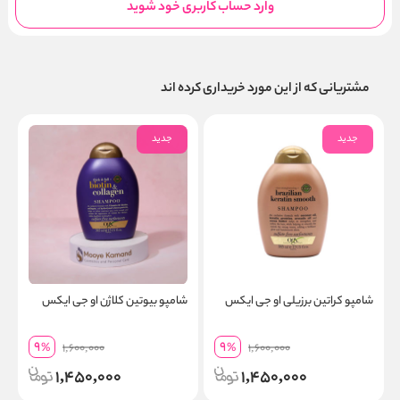
وارد حساب کاربری خود شوید
مشتریانی که از این مورد خریداری کرده اند
جدید
جدید
شامپو کراتین برزیلی او جی ایکس
شامپو بیوتین کلاژن او جی ایکس
ش
9
9
%
1,600,000
%
1,600,000
1,450,000
1,450,000