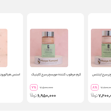
ر سرج اینتنس
کرم مرطوب کننده مویسچر سرج کلینیک
اسنس هیالورونی
7
8
%
7,500,000
%
7,800,0
6,950,000
7,200,