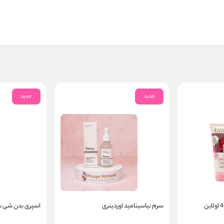
جدید
جدید
سرم نیاسینامید اوردینری
اسپری بدن شی س