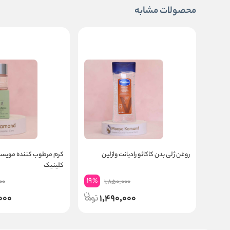
محصولات مشابه
روغن ژلی بدن کاکائو رادیانت وازلین
کرم مرطوب کننده مویسچ
کلینیک
19
%
00
1,850,000
000
1,490,000