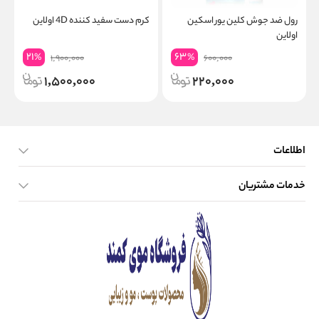
رول ضد جوش کلین یور اسکین
کرم دست سفید کننده 4D اولاین
س
اولاین
21
63
%
%
1,900,000
600,000
1,500,000
220,000
اطلاعات
خدمات مشتریان
صفحه اصلی
تماس با ما
بلاگ
نحوه ارسال کالا